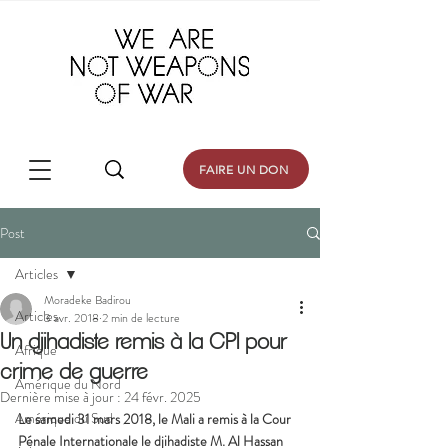
FAIRE UN DON
Post
Articles
Moradeke Badirou
Articles
3 avr. 2018
2 min de lecture
Un djihadiste remis à la CPI pour
Afrique
crime de guerre
Amérique du Nord
Dernière mise à jour :
24 févr. 2025
Amérique du Sud
Le samedi 31 mars 2018, le Mali a remis à la Cour 
Pénale Internationale le djihadiste M. Al Hassan 