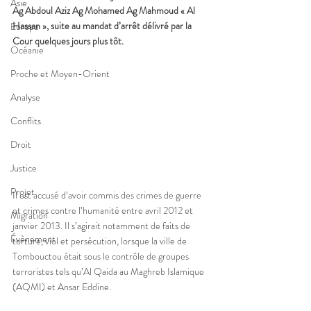
Asie
Ag Abdoul Aziz Ag Mohamed Ag Mahmoud « Al 
Hassan », suite au mandat d’arrêt délivré par la 
Europe
Cour quelques jours plus tôt.
Océanie
Proche et Moyen-Orient
Analyse
Conflits
Droit
Justice
Projet
Il est accusé d’avoir commis des crimes de guerre 
et crimes contre l’humanité entre avril 2012 et 
Migration
janvier 2013. Il s’agirait notamment de faits de 
Évènement
torture, viol et persécution, lorsque la ville de 
Tombouctou était sous le contrôle de groupes 
terroristes tels qu’Al Qaida au Maghreb Islamique 
(AQMI) et Ansar Eddine.