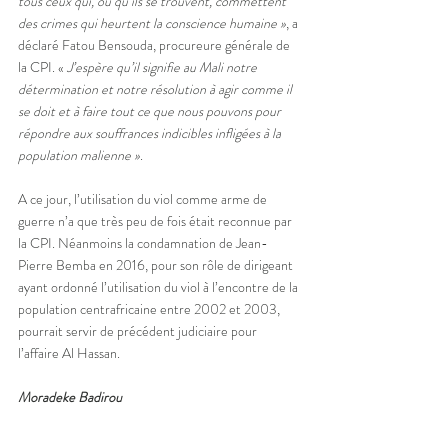
tous ceux qui, où qu’ils se trouvent, commettent 
des crimes qui heurtent la conscience humaine »
, a 
déclaré Fatou Bensouda, procureure générale de 
la CPI. « 
J’espère qu’il signifie au Mali notre 
détermination et notre résolution à agir comme il 
se doit et à faire tout ce que nous pouvons pour 
répondre aux souffrances indicibles infligées à la 
population malienne »
.
A ce jour, l’utilisation du viol comme arme de 
guerre n’a que très peu de fois était reconnue par 
la CPI. Néanmoins la condamnation de Jean-
Pierre Bemba en 2016, pour son rôle de dirigeant 
ayant ordonné l’utilisation du viol à l’encontre de la 
population centrafricaine entre 2002 et 2003, 
pourrait servir de précédent judiciaire pour 
l’affaire Al Hassan.
Moradeke Badirou