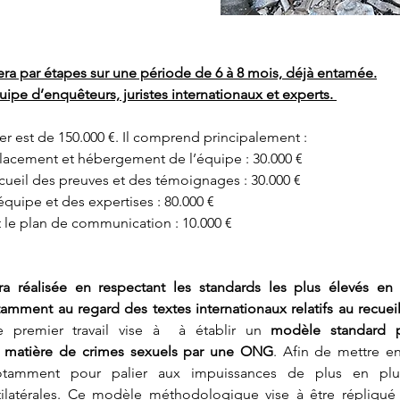
uera par étapes sur une période de 6 à 8 mois, déjà entamée.
uipe d’enquêteurs, juristes internationaux et experts.
er est de 150.000 €. Il comprend principalement :
placement et hébergement de l’équipe : 30.000 €
ecueil des preuves et des témoignages : 30.000 €
’équipe et des expertises : 80.000 €
t le plan de communication : 10.000 €
a réalisée en respectant les standards les plus élevés en
mment au regard des textes internationaux relatifs au recueil 
e premier travail vise à à établir un
modèle standard 
 matière de crimes sexuels par une ONG
. Afin de mettre e
 notamment pour palier aux impuissances de plus en pl
tilatérales. Ce modèle méthodologique vise à être répliqué 