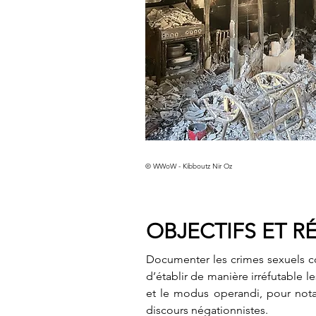
© WWoW - Kibboutz Nir Oz
OBJECTIFS ET R
Documenter les crimes sexuels c
d’établir de manière irréfutable les
et le modus operandi, pour nota
discours négationnistes.