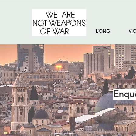
L’ONG
VI
Enquê