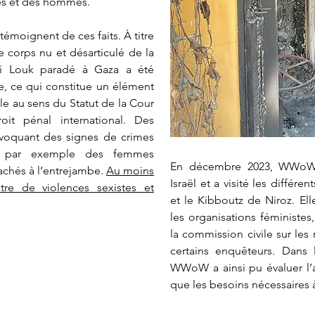
es et des hommes.
moignent de ces faits. À titre
 corps nu et désarticulé de la
ni Louk paradé à Gaza a été
e, ce qui constitue un élément
le au sens du Statut de la Cour
oit pénal international. Des
évoquant des signes de crimes
nt par exemple des femmes
En décembre 2023, WWoW, 
chés à l’entrejambe.
Au moins
Israël et a visité les différ
âtre de violences sexistes et
et le Kibboutz de Niroz. Ell
les organisations féministe
la commission civile sur les
certains enquêteurs. Dans
WWoW a ainsi pu évaluer l’
que les besoins nécessaires