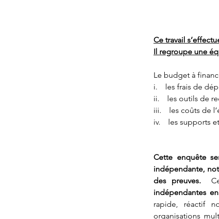
Ce travail s’effect
Il regroupe une éq
Le budget à financ
i. les frais de dé
ii. les outils de r
iii. les coûts de l
iv. les supports e
Cette enquête ser
indépendante, nota
des preuves.
C
indépendantes en
rapide, réactif
organisations mul