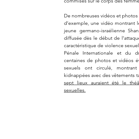
commises sur le corps des femm
De nombreuses vidéos et photos té
d’exemple, une vidéo montrant le
jeune germano-israélienne Sha
diffusée dès le début de l’attaqu
caractéristique de violence sexuel
Pénale Internationale et du dr
centaines de photos et vidéos 
sexuels ont circulé, montra
kidnappées avec des vêtements ta
sept lieux auraient été le thé
sexuelles.