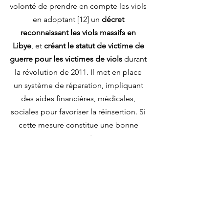
volonté de prendre en compte les viols
en adoptant [12] un
décret
reconnaissant les viols massifs en
Libye
, et
créant le statut de victime de
guerre pour les victimes de viols
durant
la révolution de 2011. Il met en place
un système de réparation, impliquant
des aides financières, médicales,
sociales pour favoriser la réinsertion. Si
cette mesure constitue une bonne
pratique et permet d'une certaine
manière de rendre justice à ces
victimes, en réalité, ce décret n'est pas
appliqué, et les violences sexuelles se
perpétuent jusqu’à aujourd’hui. Elles
restent employées comme outil de
vengeance entre tribus mais aussi